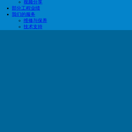
视频分享
部分工程业绩
我们的服务
维修与保养
技术支持
当前位置：
首页
成功案例
香精香料行业
香精、香料行业废气、废水治理
2021-03-15
94
典型工艺工程案例：
首 页
上一页
1
下一页
末页
总共
1
页